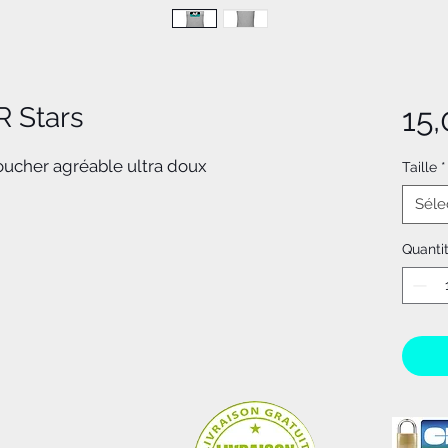
R Stars
15
oucher agréable ultra doux
Taille
*
Séle
Quanti