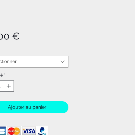
Prix
,00 €
ctionner
té
*
Ajouter au panier