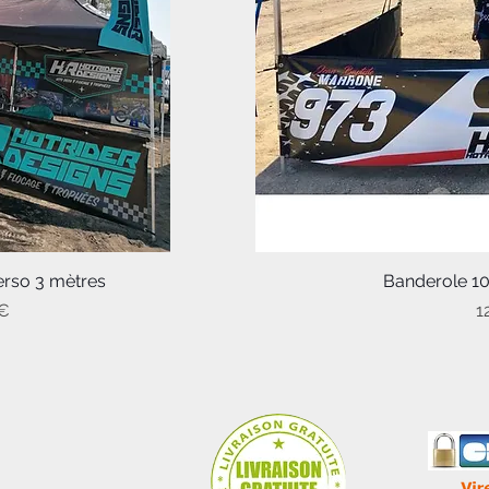
rso 3 mètres
pide
Banderole 1
Ape
P
 €
1