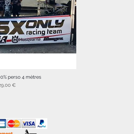
00% perso 4 mètres
rçu rapide
rix
29,00 €