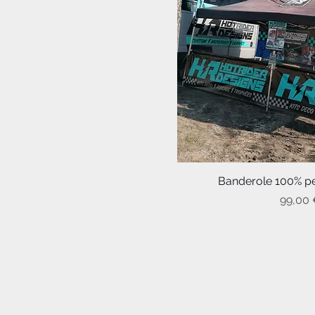
Banderole 100% pe
Aperçu ra
Prix
99,00