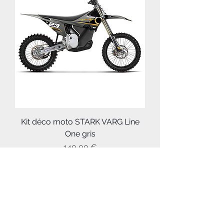
Kit déco moto STARK VARG Line
One gris
Prix
140,00 €