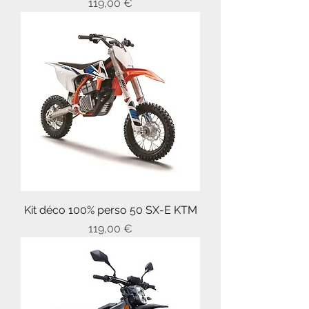
Prix
119,00 €
Kit déco 100% perso 50 SX-E KTM
Prix
119,00 €