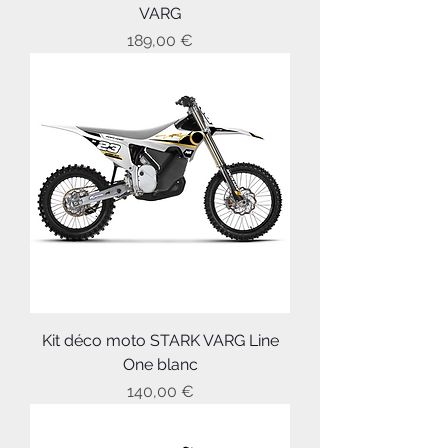
VARG
Prix
189,00 €
Kit déco moto STARK VARG Line
One blanc
Prix
140,00 €