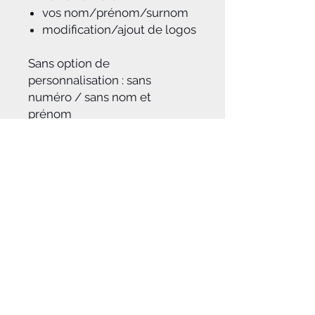
vos nom/prénom/surnom
modification/ajout de logos
Sans option de
personnalisation : sans
numéro / sans nom et
prénom
A savoir :
Notice d'aide à la pose du kit déco
jointe à la commande
Dans le cas d'une personnalisation
,
après réception du règlement de
votre commande, notre équipe
graphique travaillera à vous
proposer par mail
une
maquette
pour validation avant