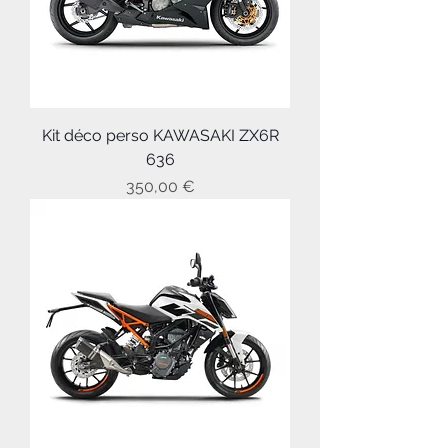
Kit déco perso KAWASAKI ZX6R
636
Prix
350,00 €