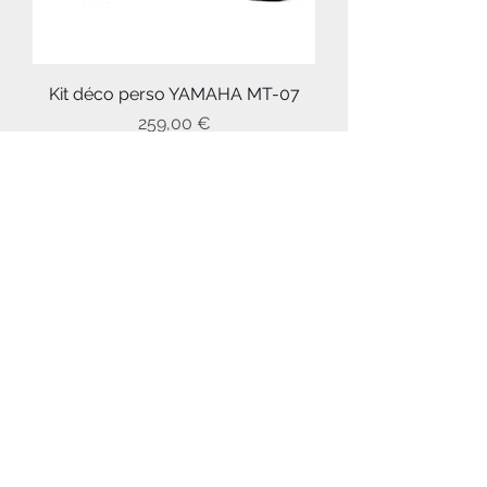
Kit déco perso YAMAHA MT-07
Prix
259,00 €
Kit déco perso YAMAHA R1
Prix
350,00 €