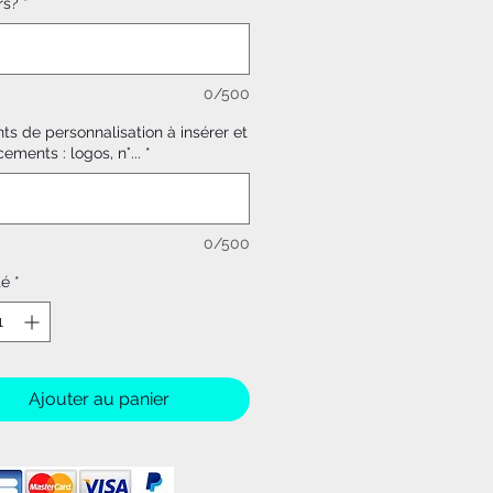
rs?
*
0/500
s de personnalisation à insérer et
ments : logos, n°...
*
0/500
té
*
Ajouter au panier