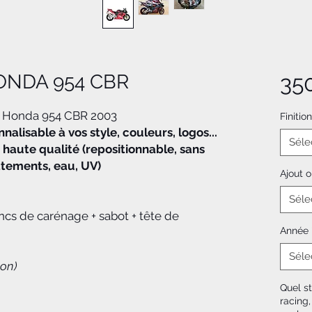
HONDA 954 CBR
35
 Honda 954 CBR 2003
Finition
alisable à vos style, couleurs, logos...
Séle
 haute qualité (repositionnable, sans
ottements, eau, UV)
Ajout 
Séle
lancs de carénage + sabot + tête de
Année
Séle
ion)
Quel st
racing,