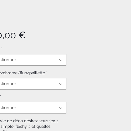
Prix
0,00 €
*
ctionner
or/chrome/fluo/paillette
*
ctionner
*
ctionner
yle de déco désirez-vous (ex. :
 simple, flashy...) et quelles