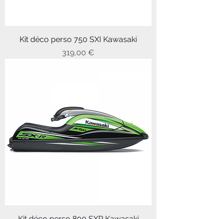
Kit déco perso 750 SXI Kawasaki
Prix
319,00 €
Kit déco perso 800 SXR Kawasaki