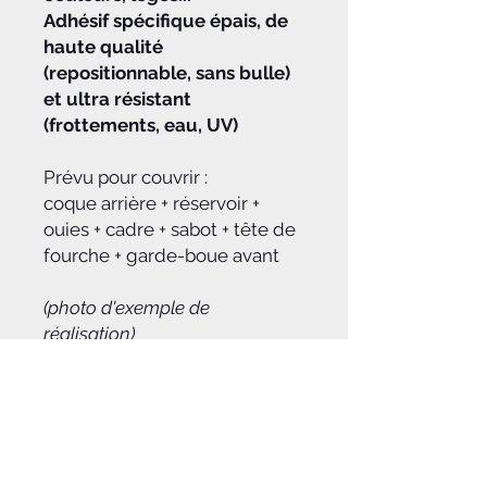
Adhésif spécifique épais, de
haute qualité
(repositionnable, sans bulle)
et ultra résistant
(frottements, eau, UV)
Prévu pour couvrir :
coque arrière + réservoir +
ouies + cadre + sabot + tête de
fourche + garde-boue avant
(photo d'exemple de
réalisation)
A savoir :
Vous pouvez envoyer des photos
Délais :
pour préciser vos attentes et le style