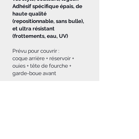
Adhésif spécifique épais, de
haute qualité
(repositionnable, sans bulle),
et ultra résistant
(frottements, eau, UV)
Prévu pour couvrir :
coque arrière + réservoir +
ouies + tête de fourche +
garde-boue avant
A savoir :
Vous pouvez envoyer des photos
Délais :
pour préciser vos attentes et le style
qui vous plait pour votre kit déco à
Après réception du règlement de
commandes.hotrider@gmail.com
votre commande, notre équipe
(en indiquant le n° de votre
graphique travaillera à vous
commande)