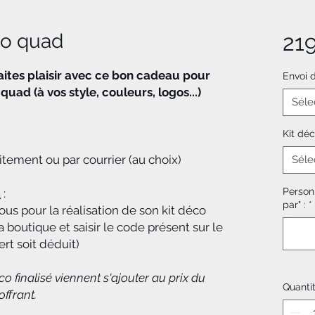
so quad
21
faites plaisir avec ce bon cadeau pour
Envoi 
uad (à vos style, couleurs, logos...)
Séle
Kit déc
tement ou par courrier (au choix)
Séle
Personn
a
:
par" :
*
us pour la réalisation de son kit déco
outique et saisir le code présent sur le
rt soit déduit)
éco finalisé viennent s'ajouter au prix du
Quanti
offrant.