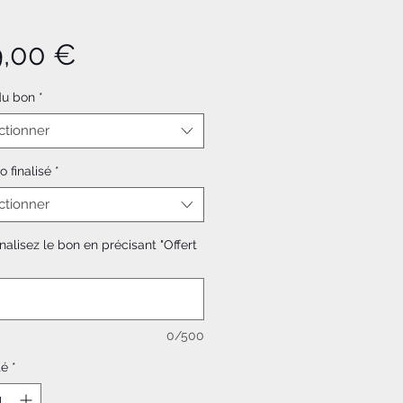
Prix
9,00 €
du bon
*
ctionner
o finalisé
*
ctionner
alisez le bon en précisant "Offert
0/500
té
*