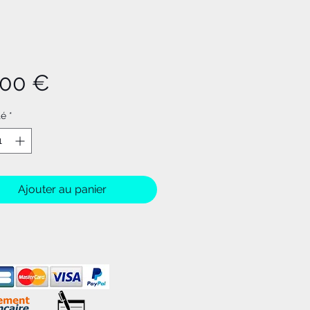
Prix
,00 €
té
*
Ajouter au panier