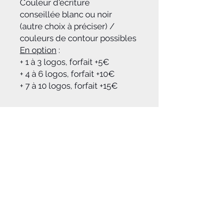
Couleur d'écriture
conseillée blanc ou noir
(autre choix à préciser) /
couleurs de contour possibles
En option
:
+ 1 à 3 logos, forfait +5€
+ 4 à 6 logos, forfait +10€
+ 7 à 10 logos, forfait +15€
Conseil
Laver en machine sur l'envers à 30°.
Délais
Ne pas passer au sèche-linge
Après validation de la commande,
merci d'envoyer le(s) maillot(s) à :
HOTRIDER DESIGNS
Lieu dit Combe de la Sale
46600 CRESSENSAC
Maillot(s) réexpédié(s) 2 à 6 jours