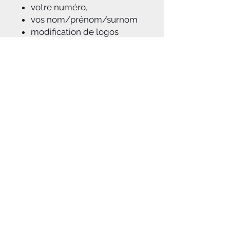
votre numéro,
vos nom/prénom/surnom
modification de logos
possible
Sans option de
personnalisation : sans
numéro / sans nom et
prénom
A savoir :
Notice d'aide à la pose du kit déco
jointe à la commande
Dans le cas d'une personnalisation
,
après réception du règlement de
votre commande, notre équipe
graphique travaillera à vous
proposer par mail