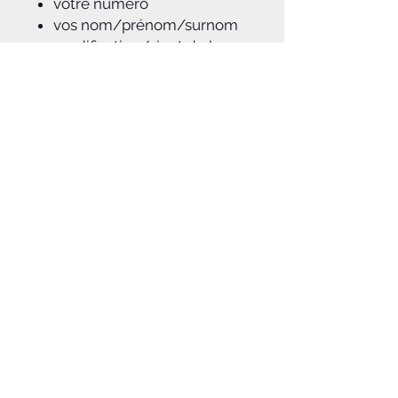
votre numéro
vos nom/prénom/surnom
modification/ajout de logos
Sans option de
personnalisation : sans
numéro / sans nom et
prénom
A savoir :
Pour toutes marques de moto MX et
enduro
: Yamaha, Honda, Kawasaki,
KTM, Suzuki, HVA, Fantic, Sherco,
TM, GASGAS..., et des modèles les
plus vieux au plus récent!
Notice d'aide à la pose du kit déco
jointe à la commande