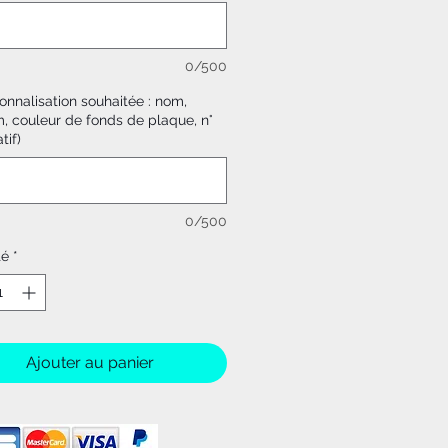
0/500
onnalisation souhaitée : nom,
, couleur de fonds de plaque, n°
tif)
0/500
té
*
Ajouter au panier