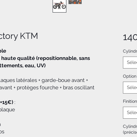
ctory KTM
14
ble
Cylind
 haute qualité (repositionnable, sans
Séle
rottements, eau, UV)
Option
plaques latérales + garde-boue avant +
vant + protèges fourche + bras oscillant
Séle
Finition
(+15€)
:
plaque
Séle
m
Cylind
os
(précis