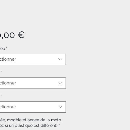
Prix
0,00 €
rée
*
ctionner
*
ctionner
*
ctionner
rée, modèle et année de la moto
ez si un plastique est différent)
*