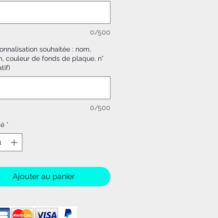
0/500
onnalisation souhaitée : nom,
, couleur de fonds de plaque, n°
tif)
0/500
té
*
Ajouter au panier