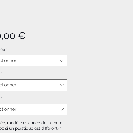
Prix
0,00 €
rée
*
ctionner
*
ctionner
*
ctionner
rée, modèle et année de la moto
ez si un plastique est différent)
*