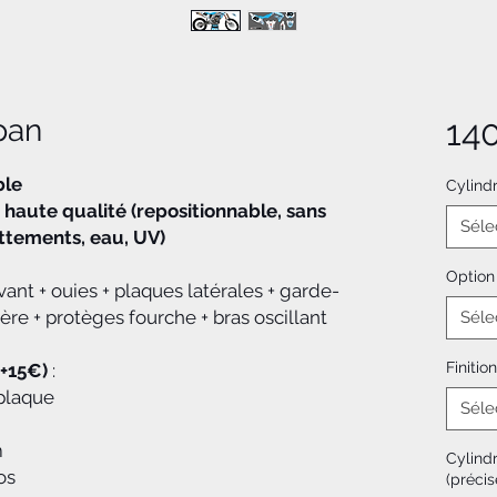
pan
14
ble
Cylind
 haute qualité (repositionnable, sans
Séle
rottements, eau, UV)
Option
vant + ouies + plaques latérales + garde-
ère + protèges fourche + bras oscillant
Séle
Finition
(+15€)
:
plaque
Séle
m
Cylind
os
(précis