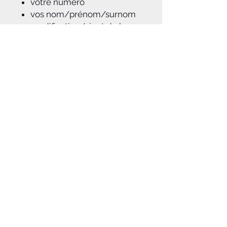
votre numéro
vos nom/prénom/surnom
modification/ajout de logos
Sans option de
personnalisation : sans
numéro / sans nom et
prénom
A savoir :
Pour toutes marques de moto MX et
enduro
: Yamaha, Honda, Kawasaki,
KTM, Suzuki, HVA, Fantic, Sherco,
TM, GASGAS..., et des modèles les
plus vieux au plus récent!
Notice d'aide à la pose du kit déco
jointe à la commande