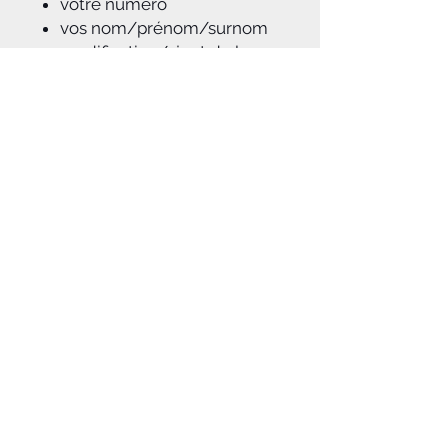
votre numéro
vos nom/prénom/surnom
modification/ajout de logos
Sans option de
personnalisation : sans
numéro / sans nom et
prénom
A savoir :
Pour toutes marques de moto MX et
enduro
: Yamaha, Honda, Kawasaki,
KTM, Suzuki, HVA, Fantic, Sherco,
TM, GASGAS..., et des modèles les
plus vieux au plus récent!
Notice d'aide à la pose du kit déco
jointe à la commande