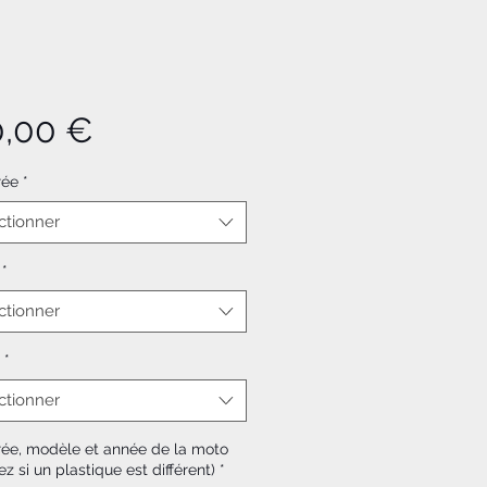
Prix
0,00 €
rée
*
ctionner
*
ctionner
*
ctionner
rée, modèle et année de la moto
ez si un plastique est différent)
*