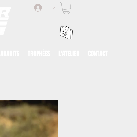
v
ABARITS
TROPHÉES
L'ATELIER
CONTACT