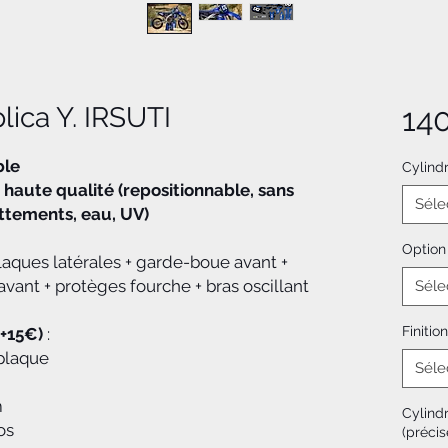
lica Y. IRSUTI
14
ble
Cylind
 haute qualité (repositionnable, sans
Séle
rottements, eau, UV)
Option
plaques latérales + garde-boue avant +
vant + protèges fourche + bras oscillant
Séle
Finition
(+15€)
:
plaque
Séle
m
Cylind
os
(précis