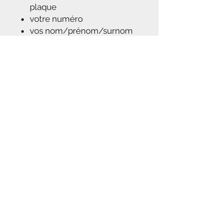
plaque
votre numéro
vos nom/prénom/surnom
modification/ajout de logos
Sans option de
personnalisation : sans
numéro / sans nom et
prénom
A savoir :
Pour toutes marques de moto MX et
enduro
: Yamaha, Honda, Kawasaki,
KTM, Suzuki, HVA, Fantic, Sherco,
TM, GASGAS..., et des modèles les
plus vieux au plus récent!
Notice d'aide à la pose du kit déco