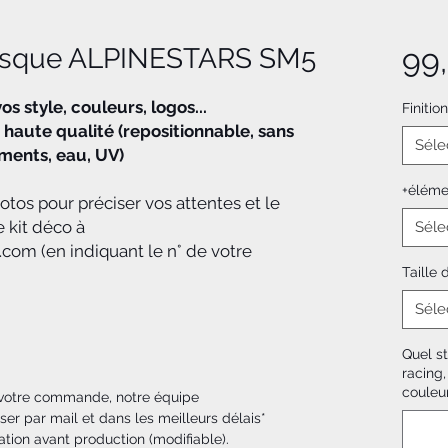
casque ALPINESTARS SM5
99
s style, couleurs, logos...
Finition
 haute qualité (repositionnable, sans
Séle
ements, eau, UV)
+élémen
os pour préciser vos attentes et le
e kit déco à
Séle
om (en indiquant le n° de votre
Taille
Séle
Quel st
racing,
couleu
 votre commande, notre équipe
ser par mail et dans les meilleurs délais*
ation avant production (modifiable).