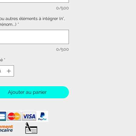
0/500
u autres éléments à intégrer (n°,
rénom...)
*
0/500
té
*
Ajouter au panier