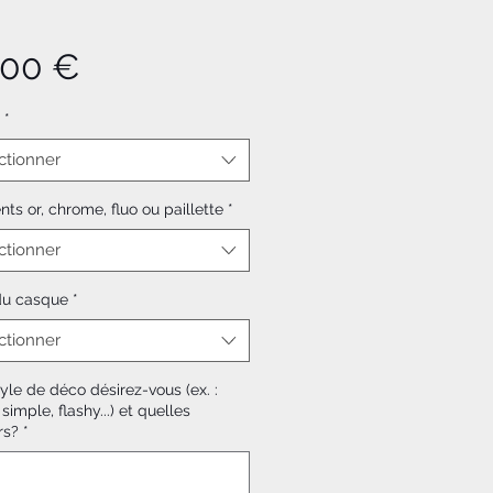
Prix
,00 €
*
ctionner
ts or, chrome, fluo ou paillette
*
ctionner
 du casque
*
ctionner
yle de déco désirez-vous (ex. :
 simple, flashy...) et quelles
rs?
*