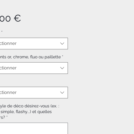
Prix
,00 €
*
ctionner
ts or, chrome, fluo ou paillette
*
ctionner
ctionner
yle de déco désirez-vous (ex. :
 simple, flashy...) et quelles
rs?
*