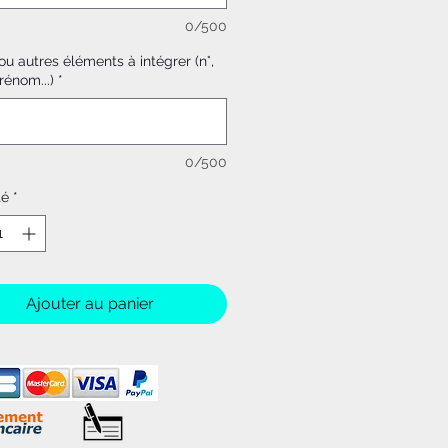
0/500
u autres éléments à intégrer (n°,
rénom...)
*
0/500
té
*
Ajouter au panier