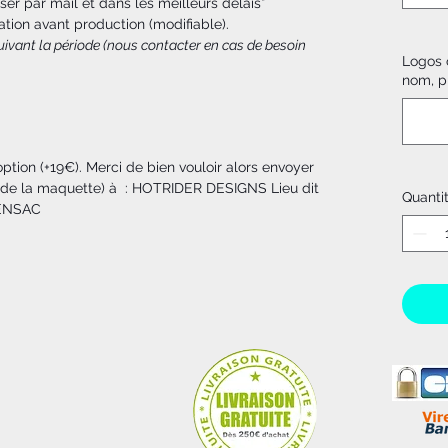
ser par mail et dans les meilleurs délais*
ation avant production (modifiable).
 suivant la période (nous contacter en cas de besoin
Logos o
nom, p
tion (+19€). Merci de bien vouloir alors envoyer
on de la maquette) à : HOTRIDER DESIGNS Lieu dit
Quanti
SENSAC