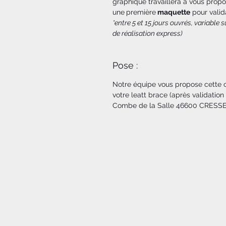
graphique travaillera à vous propo
une
première
maquette
pour valid
*entre 5 et 15 jours ouvrés, variable
de réalisation express)
Pose :
Notre équipe vous propose cette op
votre leatt brace (après validati
Combe de la Salle 46600 CRES