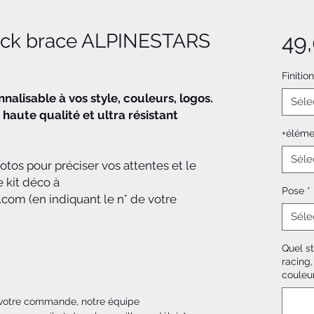
neck brace ALPINESTARS
49
Finition
alisable à vos style, couleurs, logos.
Séle
 haute qualité et ultra résistant
+élémen
Séle
os pour préciser vos attentes et le
e kit déco à
Pose
*
om (en indiquant le n° de votre
Séle
Quel st
racing,
couleu
 votre commande, notre équipe