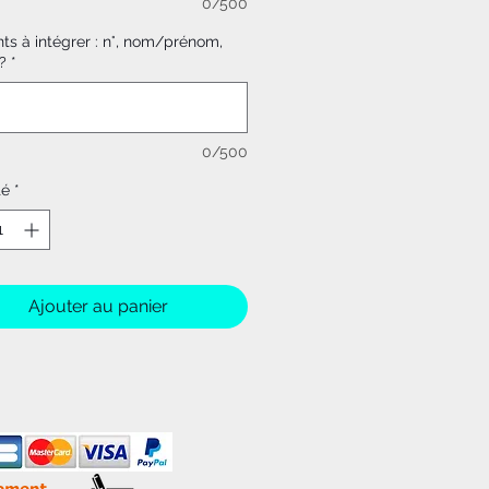
0/500
ts à intégrer : n°, nom/prénom,
?
*
0/500
té
*
Ajouter au panier