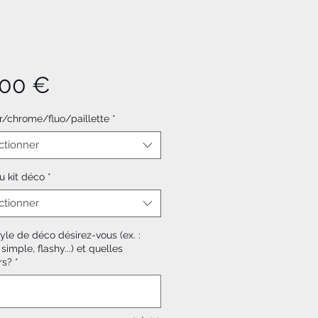
Prix
,00 €
or/chrome/fluo/paillette
*
ctionner
u kit déco
*
ctionner
yle de déco désirez-vous (ex. :
 simple, flashy...) et quelles
rs?
*