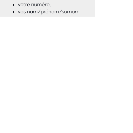
votre numéro,
vos nom/prénom/surnom
modification/ajout de logos
Sans option de
personnalisation : sans
numéro / sans nom et
prénom
A savoir :
Pour tous plastiques de pit bike
:
YCF, RS FACTORY, Gunshot, Bastos,
Apollo, Bucci, TCB, CRF 50, 70 et
110, type BBR, type KLX 110, type
DRZ 110, type TTR 50 et 110 ...
Notice d'aide à la pose du kit déco
jointe à la commande