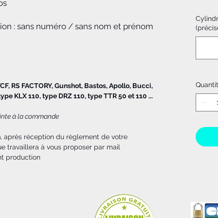
os
Cylind
tion : sans numéro / sans nom et prénom
(précis
Quanti
YCF, RS FACTORY, Gunshot, Bastos, Apollo, Bucci,
ype KLX 110, type DRZ 110, type TTR 50 et 110 ...
jointe à la commande
n
, après réception du règlement de votre
 travaillera à vous proposer par mail
nt production