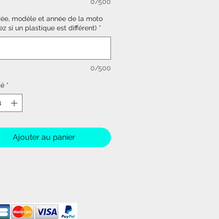
0/500
rée, modèle et année de la moto
ez si un plastique est différent)
*
0/500
té
*
Ajouter au panier