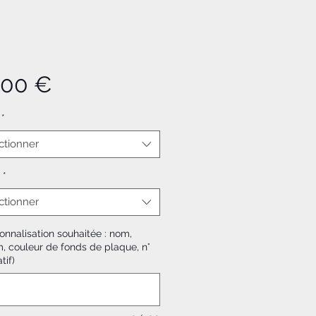
Prix
,00 €
*
ctionner
*
ctionner
onnalisation souhaitée : nom,
, couleur de fonds de plaque, n°
tif)