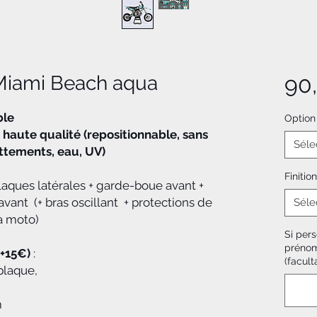
 Miami Beach aqua
90
ble
Option
 haute qualité (repositionnable, sans
Séle
rottements, eau, UV)
Finition
plaques latérales + garde-boue avant +
vant (+ bras oscillant + protections de
Séle
a moto)
Si pers
prénom
(+15€)
:
(faculta
plaque,
m