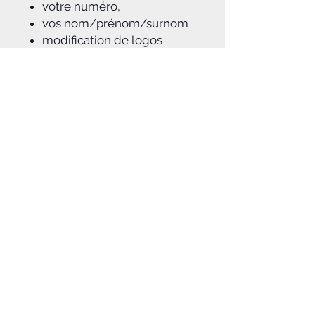
votre numéro,
vos nom/prénom/surnom
modification de logos
possible
Sans option de
personnalisation : sans
numéro / sans nom et
prénom
A savoir :
Notice d'aide à la pose du kit déco
jointe à la commande
Dans le cas d'une personnalisation
,
après réception du règlement de
votre commande, notre équipe
graphique travaillera à vous
proposer par mail