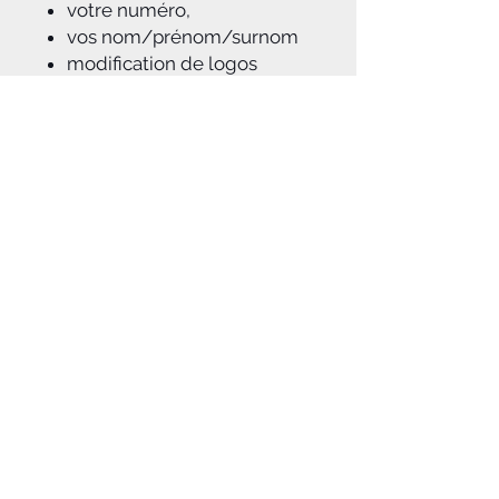
votre numéro,
vos nom/prénom/surnom
modification de logos
possible
Sans option de
personnalisation : sans
numéro / sans nom et
prénom
A savoir :
Notice d'aide à la pose du kit déco
jointe à la commande
Dans le cas d'une personnalisation
,
après réception du règlement de
votre commande, notre équipe
graphique travaillera à vous
proposer par mail