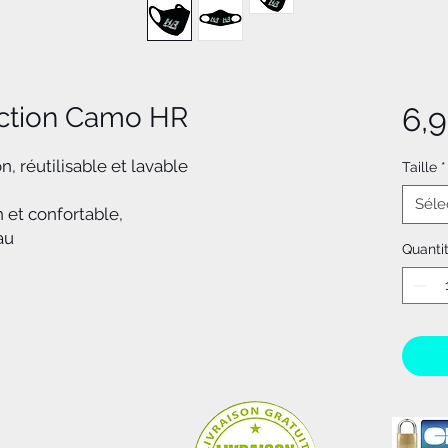
ction Camo HR
6,
, réutilisable et lavable
Taille
*
Séle
n et confortable,
au
Quanti