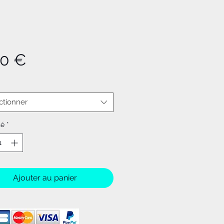
Prix
90 €
ctionner
té
*
Ajouter au panier