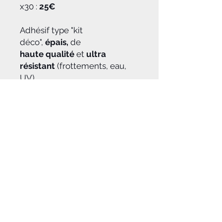
x30 :
25€
Adhésif type "kit
déco",
épais,
de
haute qualité
et
ultra
résistant
(frottements, eau,
UV)
Photos d'exemple de
réalisations