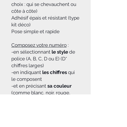
choix : qui se chevauchent ou
côte à côte)
Adhésif épais et résistant (type
kit déco)
Pose simple et rapide
Composez votre numéro
:
-en sélectionnant
le style
de
police (A, B, C, D ou E) (D*
chiffres larges)
-en indiquant
les chiffres
qui
le composent
-et en précisant
sa couleur
(comme blanc, noir, rouge,
jaune, vert...)
-ainsi que
l'espace
dont vous
disposez sur votre plaque
avant, phare ou latérale (en
largueur et en hauteur)