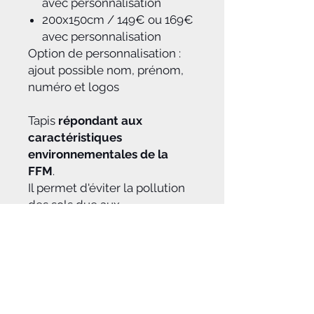
avec personnalisation
200x150cm / 149€ ou 169€
avec personnalisation
Option de personnalisation :
ajout possible nom, prénom,
numéro et logos
Tapis
répondant aux
caractéristiques
environnementales de la
FFM
.
Il permet d'éviter la pollution
des sols due aux
hydrocarbures et aux huiles.
Délai de production moyen :
8 à 15 jours.
Fabriqué en France.