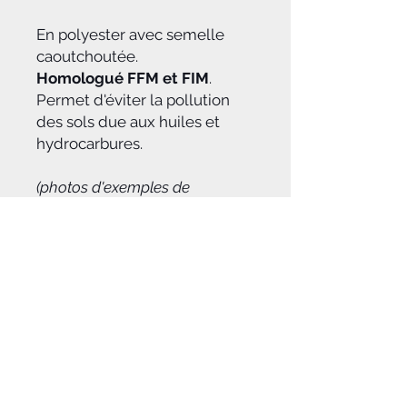
En polyester avec semelle
caoutchoutée.
Homologué FFM et FIM
.
Permet d'éviter la pollution
des sols due aux huiles et
hydrocarbures.
(photos d'exemples de
réalisations)
Délai
Après réception du règlement de
votre commande, notre équipe
graphique travaillera à vous
proposer par mail et dans les
meilleurs délais*
une
première
maquette
pour