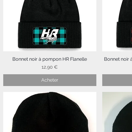
Bonnet noir à pompon HR Flanelle
Aperçu rapide
Bonnet noir
Prix
12,90 €
Acheter