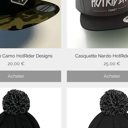
e Camo HotRider Designs
Aperçu rapide
Casquette Nardo HotRid
Aperçu rapide
Prix
Prix
20,00 €
25,00 €
Acheter
Acheter