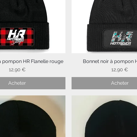
 à pompon HR Flanelle rouge
Aperçu rapide
Bonnet noir à pompon
Aperçu rapide
Prix
Prix
12,90 €
12,90 €
Acheter
Acheter