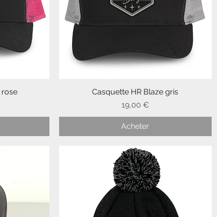
 rose
Casquette HR Blaze gris
Aperçu rapide
Prix
19,00 €
Acheter