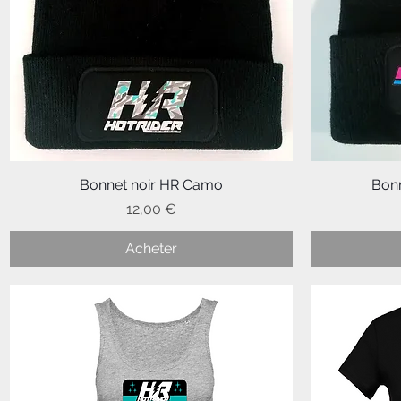
Bonnet noir HR Camo
Aperçu rapide
Bonn
Prix
12,00 €
Acheter