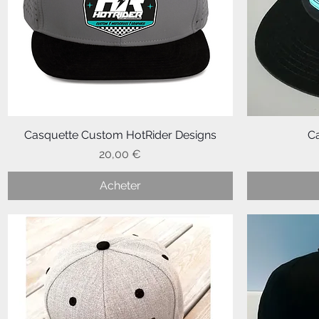
Casquette Custom HotRider Designs
Aperçu rapide
C
Prix
20,00 €
Acheter