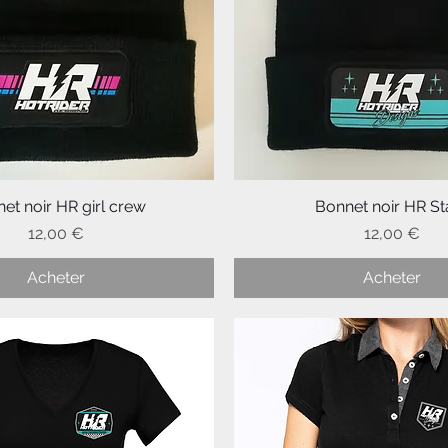
et noir HR girl crew
Aperçu rapide
Bonnet noir HR St
Aperçu rapide
Prix
Prix
12,00 €
12,00 €
Acheter
Acheter