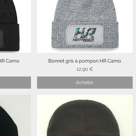
 HR Camo
Bonnet gris à pompon HR Camo
Aperçu rapide
Prix
12,90 €
Acheter