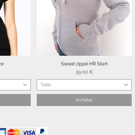
ze
Sweat zippé HR Start
Aperçu rapide
Prix
39,00 €
Taille
Acheter