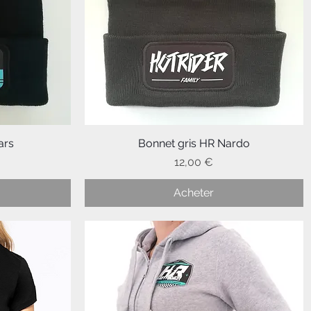
ars
Bonnet gris HR Nardo
Aperçu rapide
Prix
12,00 €
Acheter