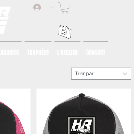
v
ABARITS
TROPHÉES
L'ATELIER
CONTACT
Trier par