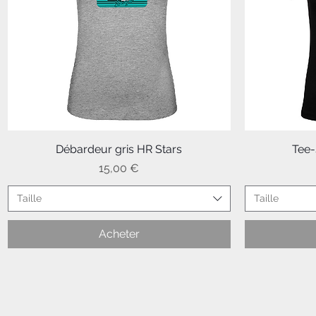
Débardeur gris HR Stars
Aperçu rapide
Tee-
Prix
15,00 €
Taille
Taille
Acheter