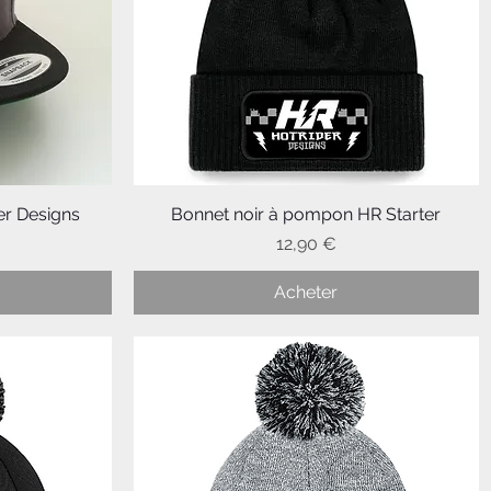
er Designs
Bonnet noir à pompon HR Starter
Aperçu rapide
Prix
12,90 €
Acheter