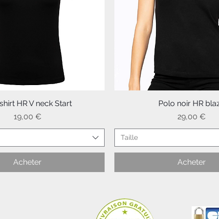
shirt HR V neck Start
Aperçu rapide
Polo noir HR bla
Aperçu rapide
Prix
Prix
19,00 €
29,00 €
Taille
Acheter
Acheter