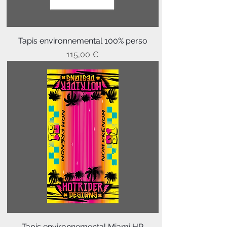
Tapis environnemental 100% perso
Prix
115,00 €
Tapis environnemental Miami HR