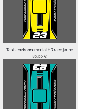
Tapis environnemental HR race jaune
Prix
80,00 €