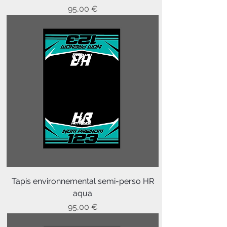
Prix
95,00 €
Tapis environnemental semi-perso HR
aqua
Prix
95,00 €