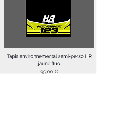
Tapis environnemental semi-perso HR
jaune fluo
Prix
95,00 €