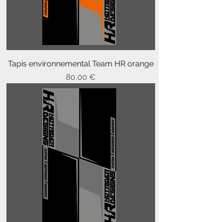
Tapis environnemental Team HR orange
Prix
80,00 €