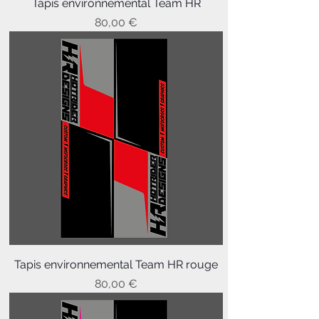
Tapis environnemental Team HR
Prix
80,00 €
Tapis environnemental Team HR rouge
Prix
80,00 €