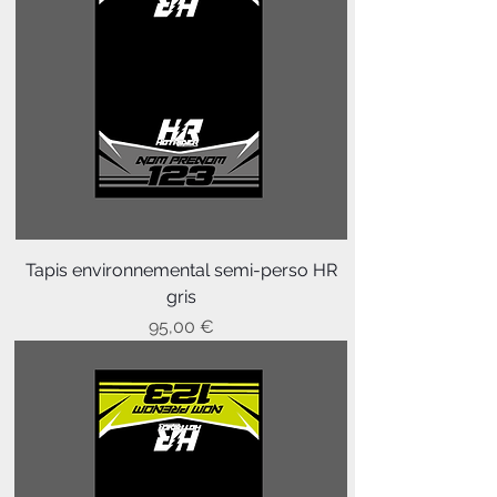
Tapis environnemental semi-perso HR
gris
Prix
95,00 €